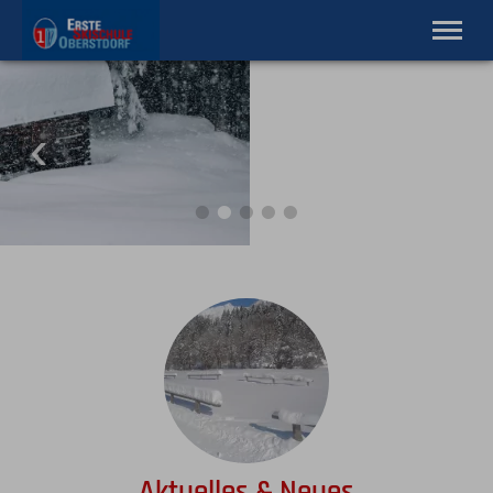
Qualität aus Tradition, seit 1932
Home
Ski Alpin
Ski Nordic
Snowboard
Lernebenen
Skiverleih
Service
Tel.
08322 3110
Aktuelles & Neues