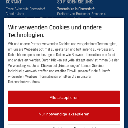
KONTAKT
SO FINDEN SIE UNS:
Erste Skischule Oberstdorf
Zentralbüro in Oberstdorf:
Claudia Joas
Freiherr-von-Brutscher-Strasse 4
Freiherr-von-Brutscher-Straße 4
gegenüber der Evang. Kirche
87561 Oberstdorf
87561 Oberstdorf
Wir verwenden Cookies und andere
DEUTSCHLAND
Büro Söllereck:
Tel.
+49 8322 3110
Technologien.
Kornau-Wanne 3
Mobil
+49 171 641 98 33
(Zwischenstation)
info@skischule-oberstdorf.de
Wir und unsere Partner verwenden Cookies und vergleichbare Technologien,
87561 Oberstdorf
um unsere Webseite optimal zu gestalten und fortlaufend zu verbessern.
Dabei können personenbezogene Daten wie Browserinformationen erfasst
BÜRO ÖFFNUNGSZEITEN
WICHTIGE LINKS:
und analysiert werden. Durch Klicken auf „Alle akzeptieren“ stimmen Sie der
Verwendung zu. Durch Klicken auf „Einstellungen“ können Sie eine
Zentralbüro
:Skiverleih und
Online Kursanfrage
Skischule geschlossen
individuelle Auswahl treffen und erteilte Einwilligungen für die Zukunft
Wintersportbericht
widerrufen. Weitere Informationen erhalten Sie in unserer
Büro Söllereck
: geschlossen
Liftstatus Bergbahnen
Datenschutzerklärung.
Busfahrplan Oberstdorf -
Söllereckbahn
Busfahrplan Oberstdorf -
Fellhornbahn
Alle akzeptieren
Nur notwendige akzeptieren
Facebook