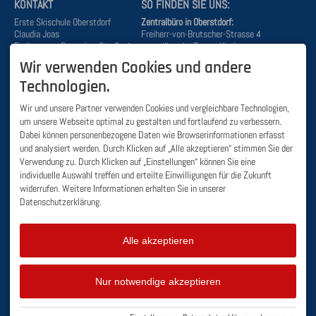
KONTAKT
SO FINDEN SIE UNS:
Erste Skischule Oberstdorf
Zentralbüro in Oberstdorf:
Claudia Joas
Freiherr-von-Brutscher-Strasse 4
Freiherr-von-Brutscher-Straße 4
gegenüber der Evang. Kirche
87561 Oberstdorf
87561 Oberstdorf
Wir verwenden Cookies und andere
DEUTSCHLAND
Büro Söllereck:
Tel.
+49 8322 3110
Technologien.
Kornau-Wanne 3
Mobil
+49 171 641 98 33
(Zwischenstation)
info@skischule-oberstdorf.de
Wir und unsere Partner verwenden Cookies und vergleichbare Technologien,
87561 Oberstdorf
um unsere Webseite optimal zu gestalten und fortlaufend zu verbessern.
Dabei können personenbezogene Daten wie Browserinformationen erfasst
BÜRO ÖFFNUNGSZEITEN
WICHTIGE LINKS:
und analysiert werden. Durch Klicken auf „Alle akzeptieren“ stimmen Sie der
Verwendung zu. Durch Klicken auf „Einstellungen“ können Sie eine
Zentralbüro
:Skiverleih und
Online Kursanfrage
Skischule geschlossen
individuelle Auswahl treffen und erteilte Einwilligungen für die Zukunft
Wintersportbericht
widerrufen. Weitere Informationen erhalten Sie in unserer
Büro Söllereck
: geschlossen
Liftstatus Bergbahnen
Datenschutzerklärung.
Busfahrplan Oberstdorf -
Söllereckbahn
Busfahrplan Oberstdorf -
Fellhornbahn
Alle akzeptieren
Nur notwendige akzeptieren
Facebook