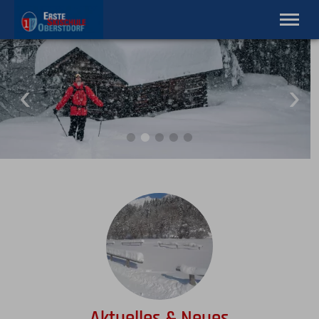
Qualität aus Tradition, seit 1932
Home
Ski Alpin
Ski Nordic
Snowboard
Lernebenen
Skiverleih
Service
Tel.
08322 3110
Aktuelles & Neues